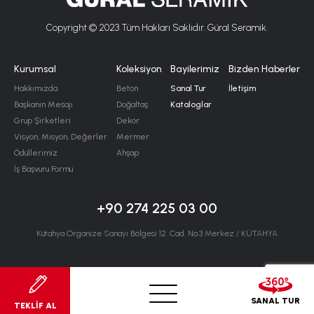
Copyright © 2023 Tüm Hakları Saklıdır. Güral Seramik.
Kurumsal
Koleksiyon
Bayilerimiz
Bizden Haberler
Hakkımızda
Beton
Sanal Tur
İletişim
Başkanın Mesajı
Doğaltaş
Kataloglar
Grup Şirketleri
Dekor
Visyon, Misyon, Değerler
Mermer
Ödüllerimiz
Ahşap
İş Başvuru Formu
+90 274 225 03 00
Kütahya Organize Sanayi Bölgesi 12. Cad. No:3 Merkez / KÜTAHYA
SANAL TUR
TEKLİF AL