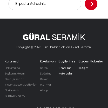
E-posta Adresiniz
Copyright © 2023 Tüm Hakları Saklıdır. Güral Seramik.
Kurumsal
Koleksiyon
Bayilerimiz
Bizden Haberler
Hakkımızda
Beton
Sanal Tur
İletişim
Başkanın Mesajı
Doğaltaş
Kataloglar
Grup Şirketleri
Dekor
Visyon, Misyon, Değerler
Mermer
Ödüllerimiz
Ahşap
İş Başvuru Formu