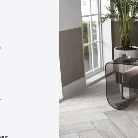
i
.
ygun