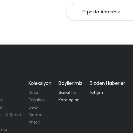
E-posta Adresiniz
Koleksiyon
Bayilerimiz
Bizden Haberler
Beton
Sanal Tur
İletişim
ajı
Doğaltaş
Kataloglar
ri
Dekor
on, Değerler
Mermer
Ahşap
ormu