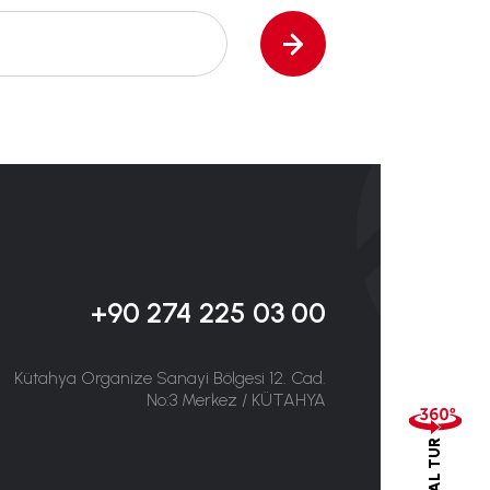
+90 274 225 03 00
Kütahya Organize Sanayi Bölgesi 12. Cad.
No:3 Merkez / KÜTAHYA
SANAL TUR