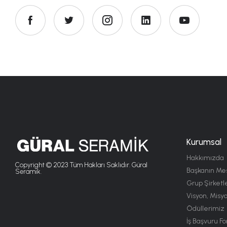
Kurumsal
Hakkımızda
Copyright © 2023 Tüm Hakları Saklıdır. Güral
Başkanın Mes
Seramik.
Grup Şirketle
Visyon, Misy
Ödüllerimiz
İş Başvuru F